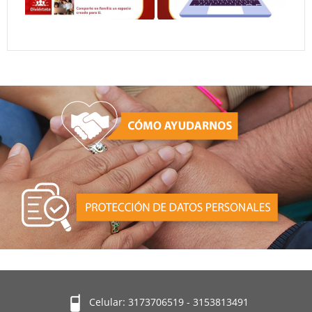
Celular: 3173706519 - 3153813491