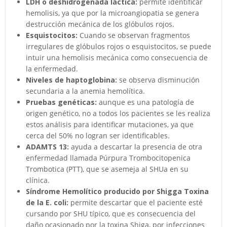
LDH o deshidrogenada láctica:
permite identificar
hemolisis, ya que por la microangiopatia se genera
destrucción mecánica de los glóbulos rojos.
Esquistocitos:
Cuando se observan fragmentos
irregulares de glóbulos rojos o esquistocitos, se puede
intuir una hemolisis mecánica como consecuencia de
la enfermedad.
Niveles de haptoglobina:
se observa disminución
secundaria a la anemia hemolítica.
Pruebas genéticas:
aunque es una patología de
origen genético, no a todos los pacientes se les realiza
estos análisis para identificar mutaciones, ya que
cerca del 50% no logran ser identificables.
ADAMTS 13:
ayuda a descartar la presencia de otra
enfermedad llamada Púrpura Trombocitopenica
Trombotica (PTT), que se asemeja al SHUa en su
clínica.
Síndrome Hemolítico producido por Shigga Toxina
de la E. coli:
permite descartar que el paciente esté
cursando por SHU típico, que es consecuencia del
daño ocasionado por la toxina Shiga, por infecciones