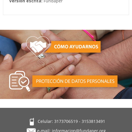
Versión escrita:
Fundaper
Celular: 3173706519 - 3153813491
e-mail:
informacion@fundaper.org