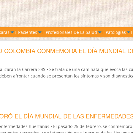
Raras
Pacientes
Profesionales De La Salud
Patologías
 COLOMBIA CONMEMORA EL DÍA MUNDIAL DE
alizarán la Carrera 24S • Se trata de una caminata que evoca las c
s deben afrontar cuando se presentan los síntomas y son diagnosti
ORÓ EL DÍA MUNDIAL DE LAS ENFERMEDADE
enfermedades huérfanas • El pasado 25 de febrero, se conmemoró 
uentro recreativo y de integración en el parque de los Novios en 