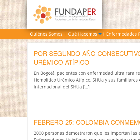
Quiénes Somos
Qué Hacemos
Enfermedades 
POR SEGUNDO AÑO CONSECUTIVO
URÉMICO ATÍPICO
En Bogotá, pacientes con enfermedad ultra rara re
Hemolítico Urémico Atípico, SHUa y sus familiare
internacional del SHUa […]
FEBRERO 25: COLOMBIA CONMEM
2000 personas demostraron que les importan las 
Enfermedades Huérfanas con una caminata y un enc