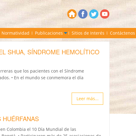
Normatividad
Publicaciones
Sitios de Interés
Contáctenos
L SHUA, SÍNDROME HEMOLÍTICO
arreras que los pacientes con el Síndrome
cados. • En el mundo se conmemora el día
Leer más...
S HUÉRFANAS
en Colombia el 10 Día Mundial de las
Bogotá. • Participaron más de 25 asociaciones de