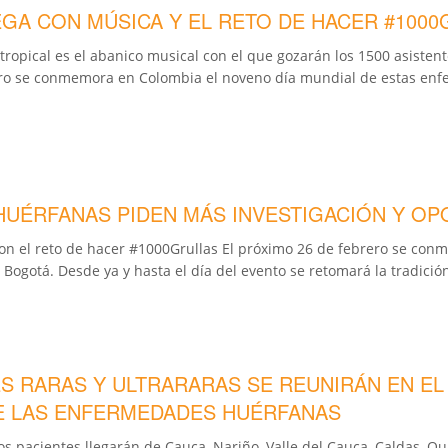
A CON MÚSICA Y EL RETO DE HACER #1000
 tropical es el abanico musical con el que gozarán los 1500 asiste
ro se conmemora en Colombia el noveno día mundial de estas enfe
UÉRFANAS PIDEN MÁS INVESTIGACIÓN Y O
on el reto de hacer #1000Grullas El próximo 26 de febrero se co
ogotá. Desde ya y hasta el día del evento se retomará la tradición
S RARAS Y ULTRARARAS SE REUNIRÁN EN EL 
E LAS ENFERMEDADES HUÉRFANAS
Los pacientes llegarán de Cauca, Nariño, Valle del Cauca, Caldas, Q